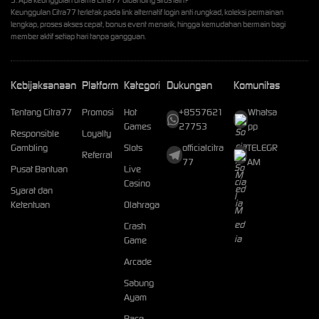
Keunggulan Citra77 terletak pada link alternatif login anti rungkad, koleksi permainan
lengkap, proses akses cepat, bonus event menarik, hingga kemudahan bermain bagi
member aktif setiap hari tanpa gangguan.
Kebijaksanaan
Platform
Kategori
Dukungan
Komunitas
Tentang Citra77
Promosi
Hot
+8557621
Whatsa
Games
27753
pp
Responsible
Loyalty
Gambling
Slots
officialcitra
TELEGR
Referral
77
AM
Pusat Bantuan
Live
Casino
Syarat dan
Ketentuan
Olahraga
Crash
Game
Arcade
Sabung
Ayam
Race