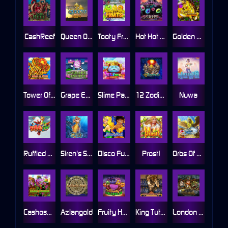
CashReef
Queen Of Queens 2
Tooty Fruity Fruits
Hot Hot Summer
Golden Unicorn
Tower Of Pizza
Grape Escape
Slime Party
12 Zodiacs
Nuwa
Ruffled Up
Siren's Spell
Disco Funk
Prost!
Orbs Of Atlantis
Cashosaurus
Azlangold
Fruity Halloween
King Tuts Tomb
London Hunter