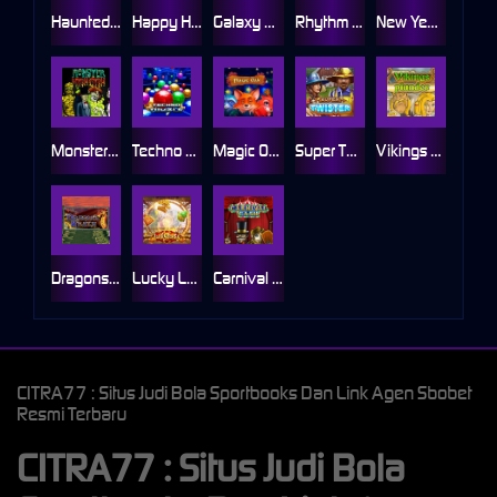
Haunted House
Happy Hatchlings
Galaxy Babies
Rhythm Nights
New Years Bash
Monster Mash Cash
Techno Tumble
Magic Oak
Super Twister
Vikings Plunder
Dragons Realm
Lucky Lucky
Carnival Cash
CITRA77 : Situs Judi Bola Sportbooks Dan Link Agen Sbobet
Resmi Terbaru
CITRA77 : Situs Judi Bola