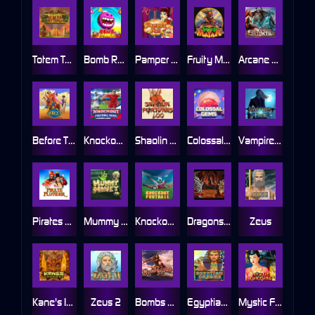
Totem Towers
Bomb Runner
Pamper Me
Fruity Mayan
Arcane Elements
Before Time Runs Out
Knockout Football Rush
Shaolin Fortunes 100
Colossal Gems
Vampire's Fate
Pirates Plunder
Mummy Money
Knockout Football
Dragons Throne
Zeus
Kane's Inferno
Zeus 2
Bombs Away
Egyptian Dreams
Mystic Fortune