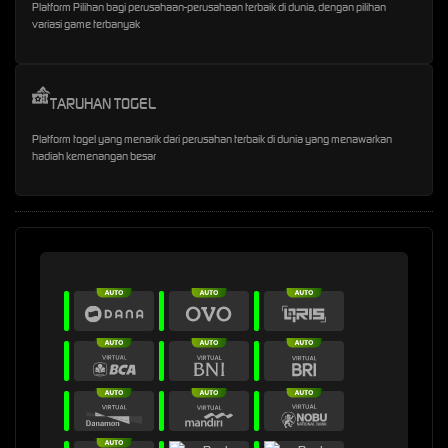
Platform Pilihan bagi perusahaan-perusahaan terbaik di dunia, dengan pilihan
variasi game terbanyak
TARUHAN TOGEL
Platform togel yang menarik dari perusahan terbaik di dunia yang menawarkan
hadiah kemenangan besar