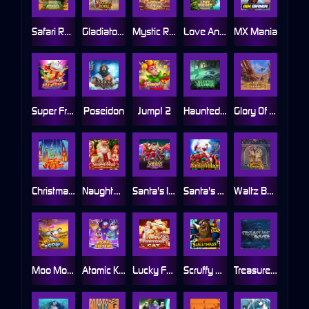
Safari Rumble
Gladiator Royal
Mystic Rings
Love And Riches: Eldorado
MX Mania
Super Fruit Blast
Poseidon
Jump! 2
Haunted Harbor
Glory Of Rome
Christmas Gift Rush
Naughty Santa
Santa's Inn
Santa's Village
Waltz Beauty
Moo Moo Cow
Atomic Kittens
Lucky Fortune Cat
Scruffy Scallywags
Treasure Diver