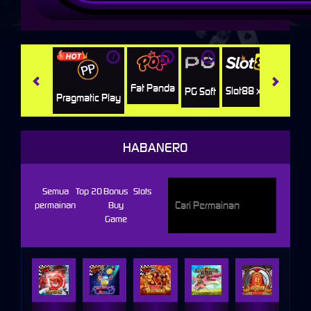
i
i
i
i
i
Facha
Fat Panda
Slot88 x PP
PG Soft
Pragmatic Play
HABANERO
Semua
Top 20
Bonus
Slots
permainan
Buy
Game