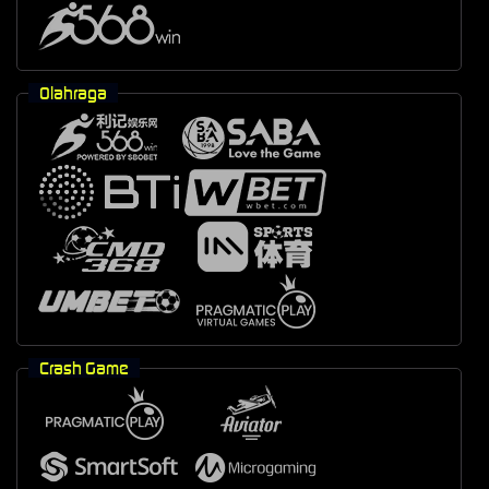
Olahraga
Crash Game