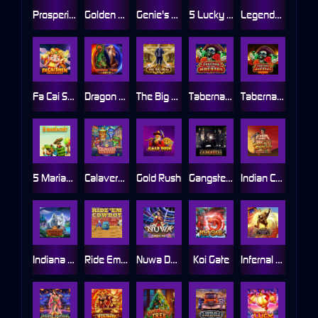
Prosperity Horse
Golden Taj Mahal
Genie's Showtime
5 Lucky Lions
Legendary Beasts
Fa Cai Shen Deluxe
Dragon Tiger Gate
The Big Deal Deluxe
Taberna De Los Muertos
Taberna De Los Muertos Ultra
5 Mariachis
Calaveras Explosivas
Gold Rush
Gangsters
Indian Cash Catcher
Indiana Wolf
Ride Em Cowboy
Nuwa Deluxe
Koi Gate
Infernal Fury