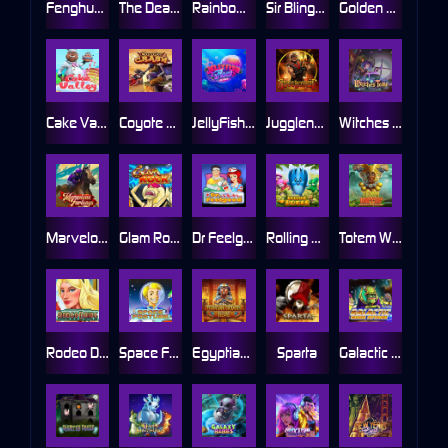
Fenghuang
The Dead Escape
Rainbowmania
Sir Blingalot
Golden Unicorn Deluxe
Cake Valley
Coyote Crash
JellyFish Flow Ultra
Jugglenaut
Witches Tome
Marvelous Furlongs
Glam Rock
Dr Feelgood
Rolling Roger
Totem Warrior
Rodeo Drive
Space Fortune
Egyptian Dreams Deluxe
Sparta
Galactic Cash