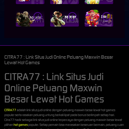
i
i
i
CITRA77 : Link Situs Judi Online Peluang Maxwin Besar
Lewat Hot Games
CITRA77 : Link Situs Judi
Online Peluang Maxwin
Besar Lewat Hot Games
CITRA77
adalah link situs judi online dengan peluang maxwin besar lewat hot games
populer serta rasakan peluang untung berkali lipat pada bonus berlimpah setiap hari.
Citra77 hadir sebagai link situs judi online terpercaya dengan peluang maxwin besar lewat
pilihan
hot games
populer. Setiap pemain bisa merasakan keseruan bermain, peluang cuan