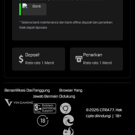
* Selama bank maintenance dan bank offline deposit dan penarikan
tidak dapat diproses
Deposit
Penarikan
Rata-rata 1 Menit
Rata-rata 1 Menit
Bersertifikasi Dari
Tanggung
Browser Yang
Jawab Bermain
Didukung
©2026 CITRA77. Hak
cipta dilindungi | 18+