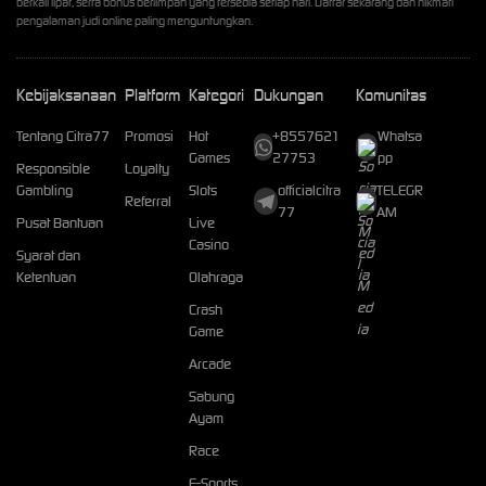
berkali lipat, serta bonus berlimpah yang tersedia setiap hari. Daftar sekarang dan nikmati
pengalaman judi online paling menguntungkan.
Kebijaksanaan
Platform
Kategori
Dukungan
Komunitas
Tentang Citra77
Promosi
Hot
+8557621
Whatsa
Games
27753
pp
Responsible
Loyalty
Gambling
Slots
officialcitra
TELEGR
Referral
77
AM
Pusat Bantuan
Live
Casino
Syarat dan
Ketentuan
Olahraga
Crash
Game
Arcade
Sabung
Ayam
Race
E-Sports