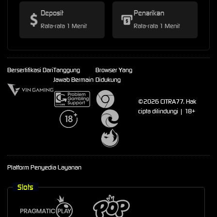
Deposit
Penarikan
Rata-rata 1 Menit
Rata-rata 1 Menit
Bersertifikasi Dari
Tanggung
Browser Yang
Jawab Bermain
Didukung
©2026 CITRA77. Hak
cipta dilindungi | 18+
Platform Penyedia Layanan
Slots