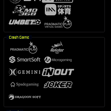
Crash Game