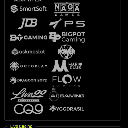
Live Casino