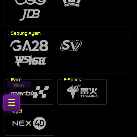
Sabung Ayam
Race
E-Sports
Klik Sini
☰
Togel